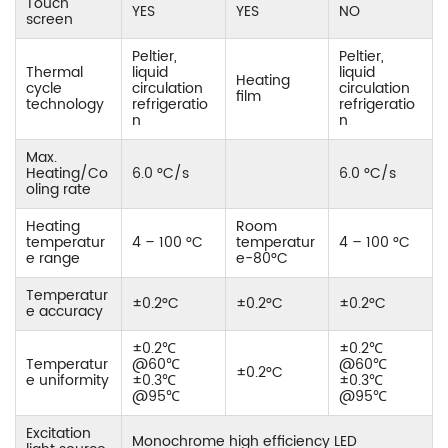
Touch
YES
YES
NO
screen
Peltier,
Peltier,
Thermal
liquid
liquid
Heating
cycle
circulation
circulation
film
technology
refrigeratio
refrigeratio
n
n
Max.
Heating/Co
6.0 °C/s
6.0 °C/s
oling rate
Heating
Room
temperatur
4 – 100 °C
temperatur
4 – 100 °C
e range
e-80°C
Temperatur
±0.2°C
±0.2°C
±0.2°C
e accuracy
±0.2℃
±0.2℃
Temperatur
@60℃
@60℃
±0.2°C
e uniformity
±0.3℃
±0.3℃
@95℃
@95℃
Excitation
Monochrome high efficiency LED