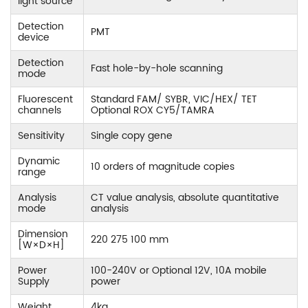
light source
Detection
PMT
device
Detection
Fast hole-by-hole scanning
mode
Fluorescent
Standard FAM/ SYBR, VIC/HEX/ TET
channels
Optional ROX CY5/TAMRA
Sensitivity
Single copy gene
Dynamic
10 orders of magnitude copies
range
Analysis
CT value analysis, absolute quantitative
mode
analysis
Dimension
220 275 100 mm
[W×D×H]
Power
100-240V or Optional 12V, 10A mobile
Supply
power
Weight
4kg