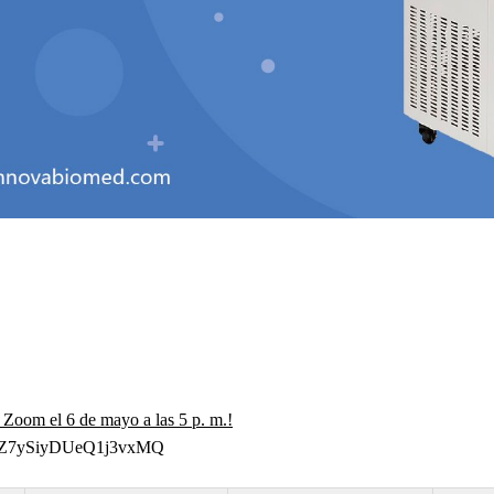
 Zoom el 6 de mayo a las 5 p. m.!
dc_Z7ySiyDUeQ1j3vxMQ