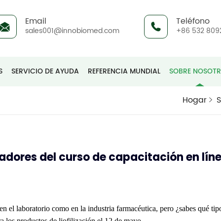
Email
Teléfono
sales001@innobiomed.com
+86 532 809
S
SERVICIO DE AYUDA
REFERENCIA MUNDIAL
SOBRE NOSOT
Hogar
S
zadores del curso de capacitación en lín
o en el laboratorio como en la industria farmacéutica, pero ¿sabes qué tip
a los productos de liofilización el 12 de mayo.