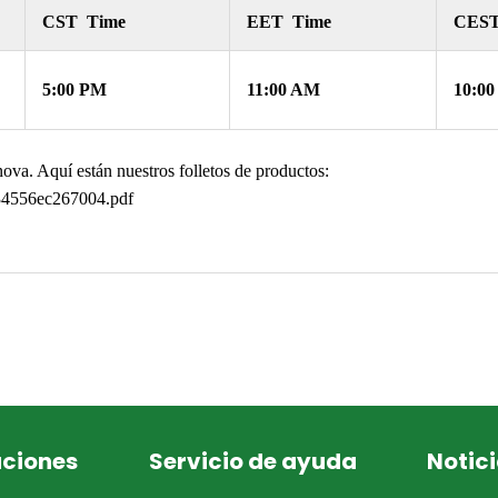
CST Time
EET Time
CEST
5:00 PM
11:00 AM
10:0
nova. Aquí están nuestros folletos de productos:
34556ec267004.pdf
uciones
Servicio de ayuda
Notici