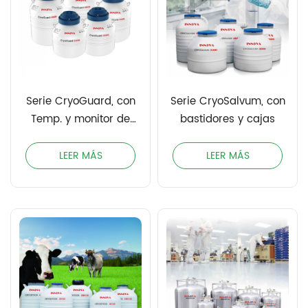
Serie CryoGuard, con
Serie CryoSalvum, con
Temp. y monitor de
bastidores y cajas
nivel de líquido en la
tapa
LEER MÁS
LEER MÁS