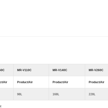
60C
MR-V110C
MR-V140C
MR-V260C
ct/Air
Product/Air
Product/Air
Product/Air
98L
168L
228L
t