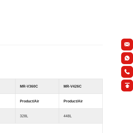
MR-V360C
MR-V426C
Product/Air
Product/Air
328L
448L