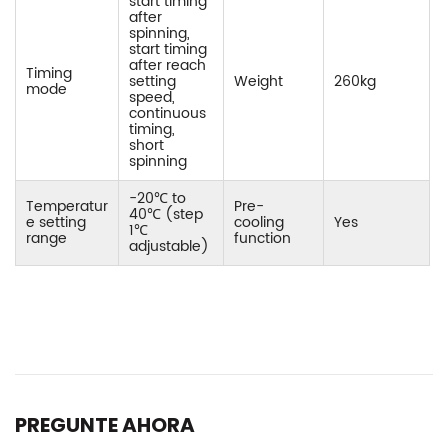
start timing
after
spinning,
start timing
after reach
Timing
setting
Weight
260kg
mode
speed,
continuous
timing,
short
spinning
-20℃ to
Temperatur
Pre-
40℃ (step
e setting
cooling
Yes
1℃
range
function
adjustable)
PREGUNTE AHORA