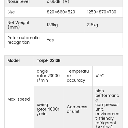
Noise Level
≤ 65dB
（
A
）
Size
820×660×520
1250×870×730
Net Weight
139kg
315kg
(mm)
Rotor automatic
Yes
recognition
Model
TorpH 2313R
angle
Temperatu
rotor 23000
re
±1℃
r/min
accuracy
high
performanc
Max. speed
e
swing
compressor
Compress
rotor 4000r
unit,
or unit
/min
environmen
t-friendly
refrigerant
(R404a)