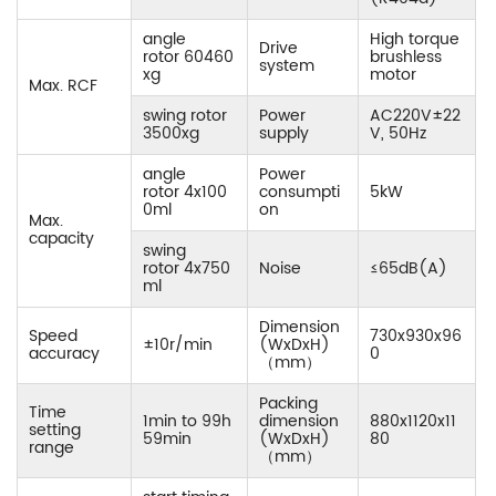
angle
High torque
Drive
rotor 60460
brushless
system
xg
motor
Max. RCF
swing rotor
Power
AC220V±22
3500xg
supply
V, 50Hz
angle
Power
rotor 4x100
consumpti
5kW
0ml
on
Max.
capacity
swing
rotor 4x750
Noise
≤65dB(A)
ml
Dimension
Speed
730x930x96
±10r/min
(WxDxH)
accuracy
0
（
mm
）
Packing
Time
1min to 99h
dimension
880x1120x11
setting
59min
(WxDxH)
80
range
（
mm
）