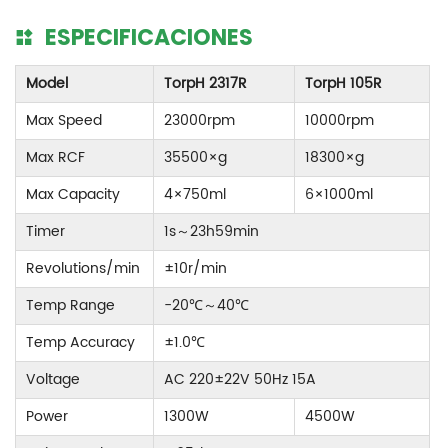
ESPECIFICACIONES
Model
TorpH 2317R
TorpH 105R
Max Speed
23000rpm
10000rpm
Max RCF
35500×g
18300×g
Max Capacity
4×750ml
6×1000ml
Timer
1s
～
23h59min
Revolutions/min
±10r/min
Temp Range
-20℃
～
40℃
Temp Accuracy
±1.0℃
Voltage
AC 220±22V 50Hz 15A
Power
1300W
4500W