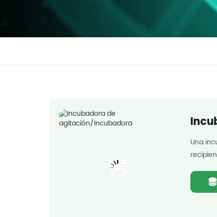
Incu
Una inc
recipien