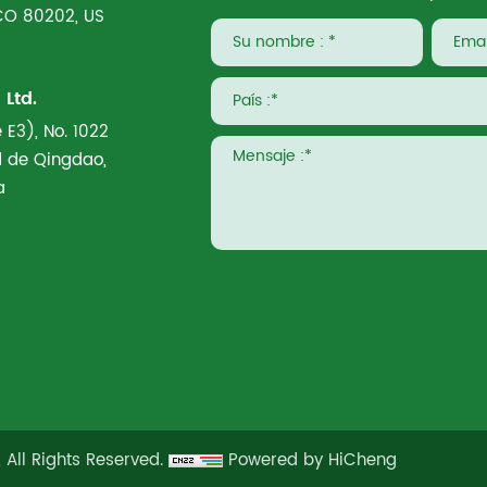
 CO 80202, US
Ltd.
 E3), No. 1022
ad de Qingdao,
a
 All Rights Reserved.
Powered by HiCheng